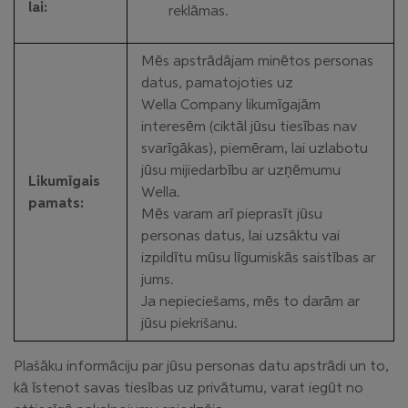
lai:
reklāmas.
Mēs apstrādājam minētos personas
datus, pamatojoties uz
Wella Company likumīgajām
interesēm (ciktāl jūsu tiesības nav
svarīgākas), piemēram, lai uzlabotu
jūsu mijiedarbību ar uzņēmumu
Likumīgais
Wella.
pamats:
Mēs varam arī pieprasīt jūsu
personas datus, lai uzsāktu vai
izpildītu mūsu līgumiskās saistības ar
jums.
Ja nepieciešams, mēs to darām ar
jūsu piekrišanu.
Plašāku informāciju par jūsu personas datu apstrādi un to,
kā īstenot savas tiesības uz privātumu, varat iegūt no