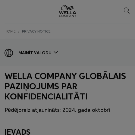
Skip wrapper
Skip
HOME
PRIVACY NOTICE
to
main
content
MAINĪT VALODU
WELLA COMPANY GLOBĀLAIS
PAZIŅOJUMS PAR
KONFIDENCIALITĀTI
Pēdējoreiz atjaunināts: 2024. gada oktobrī
IEVADS