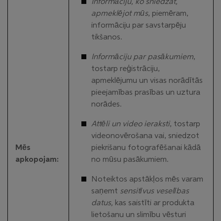
Informāciju, ko sniedzat,
apmeklējot mūs
, piemēram,
informāciju par savstarpēju
tikšanos.
Informāciju par pasākumiem
,
tostarp reģistrāciju,
apmeklējumu un visas norādītās
pieejamības prasības un uztura
norādes.
Attēli un video ieraksti
, tostarp
videonovērošana vai, sniedzot
Mēs
piekrišanu fotografēšanai kādā
apkopojam:
no mūsu pasākumiem.
Noteiktos apstākļos mēs varam
saņemt
sensitīvus veselības
datus,
kas saistīti ar produkta
lietošanu un slimību vēsturi