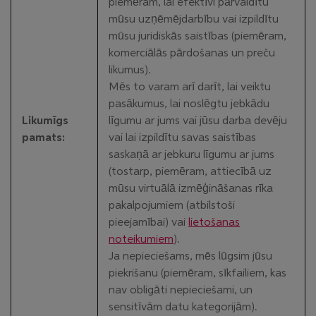
piemēram, lai efektīvi pārvaldītu
mūsu uzņēmējdarbību vai izpildītu
mūsu juridiskās saistības (piemēram,
komerciālās pārdošanas un preču
likumus).
Mēs to varam arī darīt, lai veiktu
pasākumus, lai noslēgtu jebkādu
Likumīgs
līgumu ar jums vai jūsu darba devēju
pamats:
vai lai izpildītu savas saistības
saskaņā ar jebkuru līgumu ar jums
(tostarp, piemēram, attiecībā uz
mūsu virtuālā izmēģināšanas rīka
pakalpojumiem (atbilstoši
pieejamībai) vai
lietošanas
noteikumiem
).
Ja nepieciešams, mēs lūgsim jūsu
piekrišanu (piemēram, sīkfailiem, kas
nav obligāti nepieciešami, un
sensitīvām datu kategorijām).