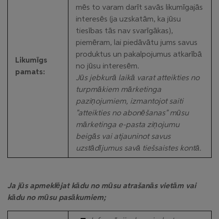
mēs to varam darīt savās likumīgajās
interesēs (ja uzskatām, ka jūsu
tiesības tās nav svarīgākas),
piemēram, lai piedāvātu jums savus
produktus un pakalpojumus atkarībā
Likumīgs
no jūsu interesēm.
pamats:
Jūs jebkurā laikā varat atteikties no
turpmākiem mārketinga
paziņojumiem, izmantojot saiti
"atteikties no abonēšanas" mūsu
mārketinga e-pasta ziņojumu
beigās vai atjauninot savus
uzstādījumus savā tiešsaistes kontā.
Ja jūs apmeklējat kādu no mūsu atrašanās vietām vai
kādu no mūsu pasākumiem;