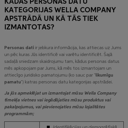
KĀDAS PERSONAS DATU
KATEGORIJAS WELLA COMPANY
APSTRĀDĀ UN KĀ TĀS TIEK
IZMANTOTAS?
Personas dati
ir jebkura informācija, kas attiecas uz Jums
un pēc kuras Jūs identificē vai varētu identificēt. Šajā
sadaļā sniedzam skaidrojumu tam, kādus personas datus
mēs apkopojam par Jums, kā mēs tos izmantojam un
attiecīgo juridisko pamatojumu (ko sauc par "
likumīgu
pamatu
") katras personas datu kategorijas apstrādei.
Ja jūs apmeklējat un izmantojat mūsu Wella Company
tīmekļa vietnes vai iegādājaties mūsu produktus vai
pakalpojumus, vai pievienojaties mūsu lojalitātes
programmām;
Identifikācijas un demogrāfiskā