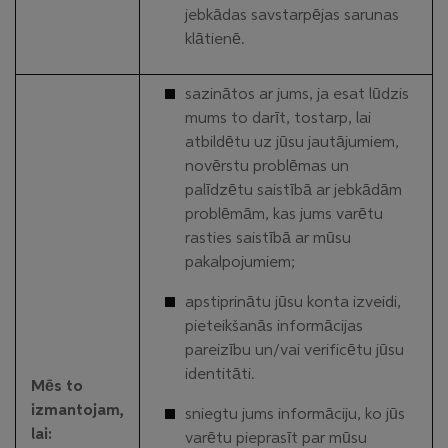
jebkādas savstarpējas sarunas
klātienē.
sazinātos ar jums, ja esat lūdzis
mums to darīt, tostarp, lai
atbildētu uz jūsu jautājumiem,
novērstu problēmas un
palīdzētu saistībā ar jebkādām
problēmām, kas jums varētu
rasties saistībā ar mūsu
pakalpojumiem;
apstiprinātu jūsu konta izveidi,
pieteikšanās informācijas
pareizību un/vai verificētu jūsu
identitāti.
Mēs to
izmantojam,
sniegtu jums informāciju, ko jūs
lai:
varētu pieprasīt par mūsu