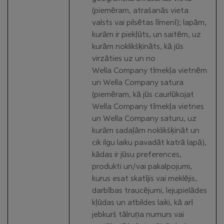
(piemēram, atrašanās vieta
valsts vai pilsētas līmenī); lapām,
kurām ir piekļūts, un saitēm, uz
kurām noklikšķināts, kā jūs
virzāties uz un no
Wella Company tīmekļa vietnēm
un Wella Company satura
(piemēram, kā jūs caurlūkojat
Wella Company tīmekļa vietnes
un Wella Company saturu, uz
kurām sadaļām noklikšķināt un
cik ilgu laiku pavadāt katrā lapā),
kādas ir jūsu preferences,
produkti un/vai pakalpojumi,
kurus esat skatījis vai meklējis,
darbības traucējumi, lejupielādes
kļūdas un atbildes laiki, kā arī
jebkurš tālruņa numurs vai