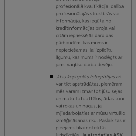
profesionālā kvalifikācija, dalība
profesionālajās struktūrās vai
informācija, kas iegūta no
kredītinformācijas biroja vai
citām iepriekšējās darbības
pārbaudēm, kas mums ir
nepieciešamas, lai izpildītu
līgumu, kas mums ir noslēgts ar
jums vai jūsu darba devēju.
Jūsu kopīgotās fotogrāfijas
arī
var tikt apstrādātas, piemēram,
mēs varam izmantot jūsu sejas
un matu fotoattēlus; ādas toni
vai rokas un nagus, ja
mijiedarbojaties ar mūsu virtuālo
izmēģināšanas rīku. Pašlaik tas ir
pieejams tikai noteiktās
jurisdikcijās.
Ja atrodaties ASV,