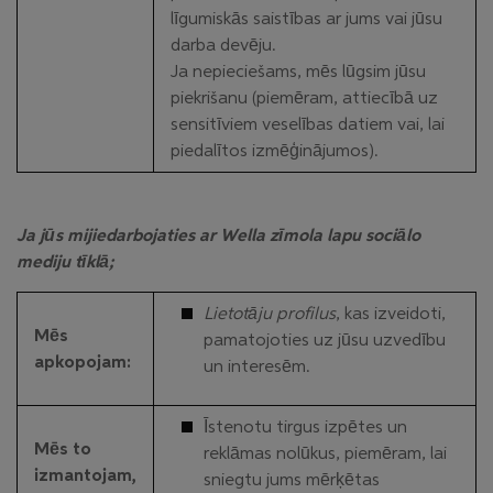
līgumiskās saistības ar jums vai jūsu
darba devēju.
Ja nepieciešams, mēs lūgsim jūsu
piekrišanu (piemēram, attiecībā uz
sensitīviem veselības datiem vai, lai
piedalītos izmēģinājumos).
Ja jūs mijiedarbojaties ar Wella zīmola lapu sociālo
mediju tīklā;
Lietotāju profilus
, kas izveidoti,
Mēs
pamatojoties uz jūsu uzvedību
apkopojam:
un interesēm.
Īstenotu tirgus izpētes un
Mēs to
reklāmas nolūkus, piemēram, lai
izmantojam,
sniegtu jums mērķētas