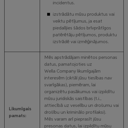
incidentus.
izstrādātu mūsu produktus vai
veiktu pētījumus, ja esat
piedalījies šādos brīvprātīgos
patērētāju pētījumos, produktu
izstrādē vai izmēģinājumos.
Mēs apstrādājam minētos personas
datus, pamatojoties uz
Wella Company likumīgajām
interesēm (ciktāl jūsu tiesības nav
svarīgākas), piemēram, lai
organizētu pasākumus vai izpildītu
mūsu juridiskās saistības (t.i.,
attiecībā uz veselību un drošumu vai
Likumīgais
drošību un kriminālo profilaksi).
pamats:
Mēs varam arī pieprasīt jūsu
presonas datus, lai izpildītu mūsu