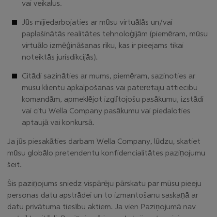
vai veikalus.
Jūs mijiedarbojaties ar mūsu virtuālās un/vai
paplašinātās realitātes tehnoloģijām (piemēram, mūsu
virtuālo izmēģināšanas rīku, kas ir pieejams tikai
noteiktās jurisdikcijās).
Citādi sazināties ar mums, piemēram, sazinoties ar
mūsu klientu apkalpošanas vai patērētāju attiecību
komandām, apmeklējot izglītojošu pasākumu, izstādi
vai citu Wella Company pasākumu vai piedaloties
aptaujā vai konkursā.
Ja jūs piesakāties darbam Wella Company, lūdzu, skatiet
mūsu globālo pretendentu konfidencialitātes paziņojumu
šeit.
Šis paziņojums sniedz vispārēju pārskatu par mūsu pieeju
personas datu apstrādei un to izmantošanu saskaņā ar
datu privātuma tiesību aktiem. Ja vien Paziņojumā nav