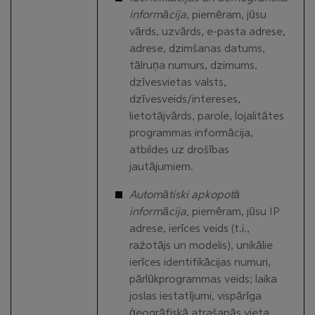
informācija
, piemēram, jūsu
vārds, uzvārds, e-pasta adrese,
adrese, dzimšanas datums,
tālruņa numurs, dzimums,
dzīvesvietas valsts,
dzīvesveids/intereses,
lietotājvārds, parole, lojalitātes
programmas informācija,
atbildes uz drošības
jautājumiem.
Automātiski apkopotā
informācija,
piemēram, jūsu IP
adrese, ierīces veids (t.i.,
ražotājs un modelis), unikālie
ierīces identifikācijas numuri,
pārlūkprogrammas veids; laika
joslas iestatījumi, vispārīga
ģeogrāfiskā atrašanās vieta