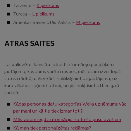
Taizeme –
K pielikums
Turcija –
L pielikums
Amerikas Savienotās Valstis –
M pielikums
ĀTRĀS SAITES
Lai palīdzētu Jums ātri atrast informāciju par jebkuru
jautājumu, kas Jums varētu rasties, mēs esam izveidojuši
satura rādītāju. Vienkārši noklikšķiniet uz jautājuma, uz
kuru vēlaties saņemt atbildi, un jūs nokļūsiet attiecīgajā
sadaļā:
Kādas personas datu kategorijas Wella uzņēmums vāc
par mani un kā tie tiek izmantoti?
Mēs varam iegūt informāciju no trešo pušu avotiem
Kā man tiek personalizētas reklāmas?