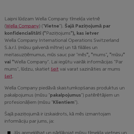
Laipni lūdzam Wella Company tīmekļa vietnē
(
Wella Company
) ("
Vietne
").
Šajā Paziņojumā par
konfidencialitāti ("
Paziņojums
"), kas ietver
Wella Company International Operations Switzerland
S.à.r.l. (mūsu galvenā mītne) un tā filiāles un
meitasuzņēmumus, mūs sauc par "mēs
", "
mums"
, "
mūsu
"
vai "
Wella Company". Lai iegūtu vairāk informācijas "Par
mums", lūdzu, skatiet
šeit
vai varat sazināties ar mums
šeit
.
Wella Company piedāvā skaistumkopšanas produktus un
pakalpojumus (mūsu "
pakalpojumus
") patērētājiem un
profesionāļiem (mūsu "
Klientiem
").
Šajā paziņojumā ir izskaidrots, kā mēs izmantojam
informāciju par jums, ja:
Jūs apmeklējat un pārlūkojat mūsu tīmekļa vietnes un