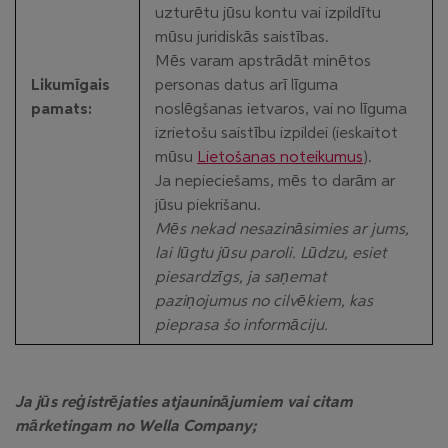
uzturētu jūsu kontu vai izpildītu
mūsu juridiskās saistības.
Mēs varam apstrādāt minētos
Likumīgais
personas datus arī līguma
pamats:
noslēgšanas ietvaros, vai no līguma
izrietošu saistību izpildei (ieskaitot
mūsu
Lietošanas noteikumus
).
Ja nepieciešams, mēs to darām ar
jūsu piekrišanu.
Mēs nekad nesazināsimies ar jums,
lai lūgtu jūsu paroli. Lūdzu, esiet
piesardzīgs, ja saņemat
paziņojumus no cilvēkiem, kas
pieprasa šo informāciju.
Ja jūs reģistrējaties atjauninājumiem vai citam
mārketingam no Wella Company;