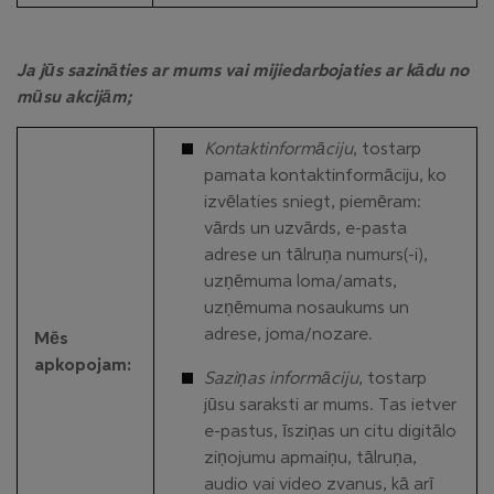
Ja jūs sazināties ar mums vai mijiedarbojaties ar kādu no
mūsu akcijām;
Kontaktinformāciju
, tostarp
pamata kontaktinformāciju, ko
izvēlaties sniegt, piemēram:
vārds un uzvārds, e-pasta
adrese un tālruņa numurs(-i),
uzņēmuma loma/amats,
uzņēmuma nosaukums un
adrese, joma/nozare.
Mēs
apkopojam:
Saziņas informāciju
, tostarp
jūsu saraksti ar mums. Tas ietver
e-pastus, īsziņas un citu digitālo
ziņojumu apmaiņu, tālruņa,
audio vai video zvanus, kā arī