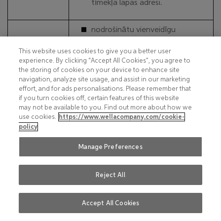
tīmekļa lapas adresi.
nodrošinātu vienveidīgu
lietotāja pieredzi
This website uses cookies to give you a better user
Wella Company tīmekļa vietnēs
experience. By clicking “Accept All Cookies”, you agree to
un citās saistītās tīmekļa
the storing of cookies on your device to enhance site
vietnēs, tostarp sociālo mediju
navigation, analyze site usage, and assist in our marketing
vietnēs.
effort, and for ads personalisations. Please remember that
if you turn cookies off, certain features of this website
may not be available to you. Find out more about how we
veiktu autentifikāciju starp
use cookies.
https://www.wellacompany.com/cookie-
tīmekļa vietnēm un ļautu jums
policy
pierakstīties, izmantojot vienu
un to pašu informāciju visās
Manage Preferences
tīmekļa vietnēs.
palīdzētu mums izprast jūsu
Reject All
Mēs to
aktivitāti, tostarp attiecībā uz
izmantojam,
pieejamo Wella Company
Accept All Cookies
lai:
saturu, kā arī apzināt, vai jums ir