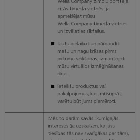
Wella Company zīmolu portfeļa
citās tīmekļa vietnēs, ja
apmeklējat mūsu
Wella Company tīmekļa vietnes
un izvēlaties sīkfailus.
ļautu pielaikot un pārbaudīt
matu un nagu krāsas pirms
pirkumu veikšanas, izmantojot
mūsu virtuālos izmēģināšanas
rīkus.
ieteiktu produktus vai
pakalpojumus, kas, mūsuprāt,
varētu būt jums piemēroti.
Mēs to darām savās likumīgajās
interesēs (ja uzskatām, ka jūsu
tiesības tās nav svarīgākas par tām),