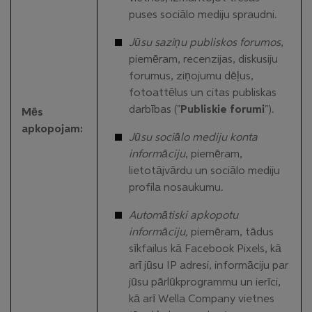
puses sociālo mediju spraudni.
Jūsu saziņu publiskos forumos
,
piemēram, recenzijas, diskusiju
forumus, ziņojumu dēļus,
fotoattēlus un citas publiskas
darbības ("
Publiskie forumi
").
Mēs
apkopojam:
Jūsu sociālo mediju konta
informāciju
, piemēram,
lietotājvārdu un sociālo mediju
profila nosaukumu.
Automātiski apkopotu
informāciju,
piemēram, tādus
sīkfailus kā Facebook Pixels, kā
arī jūsu IP adresi, informāciju par
jūsu pārlūkprogrammu un ierīci,
kā arī Wella Company vietnes