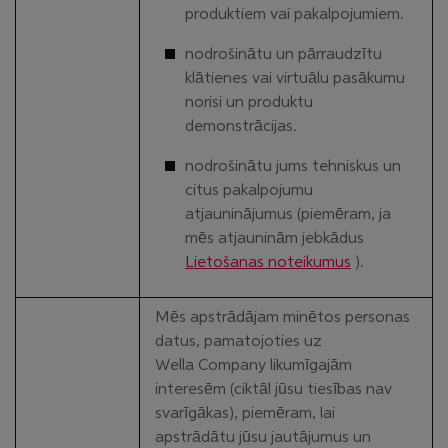
produktiem vai pakalpojumiem.
nodrošinātu un pārraudzītu
klātienes vai virtuālu pasākumu
norisi un produktu
demonstrācijas.
nodrošinātu jums tehniskus un
citus pakalpojumu
atjauninājumus (piemēram, ja
mēs atjauninām jebkādus
Lietošanas noteikumus
).
Mēs apstrādājam minētos personas
datus, pamatojoties uz
Wella Company likumīgajām
interesēm (ciktāl jūsu tiesības nav
svarīgākas), piemēram, lai
apstrādātu jūsu jautājumus un