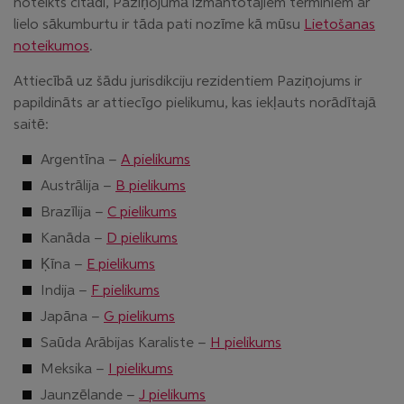
noteikts citādi, Paziņojumā izmantotajiem terminiem ar
lielo sākumburtu ir tāda pati nozīme kā mūsu
Lietošanas
noteikumos
.
Attiecībā uz šādu jurisdikciju rezidentiem Paziņojums ir
papildināts ar attiecīgo pielikumu, kas iekļauts norādītajā
saitē:
Argentīna –
A pielikums
Austrālija –
B pielikums
Brazīlija –
C pielikums
Kanāda –
D pielikums
Ķīna –
E pielikums
Indija –
F pielikums
Japāna –
G pielikums
Saūda Arābijas Karaliste –
H pielikums
Meksika –
I pielikums
Jaunzēlande –
J pielikums