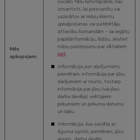
sociālo tīklu lietotājvārds, kas
izmantots, lai piezvanītu vai
sazinātos ar mūsu klientu
apkalpošanas vai patērētāju
attiecību komandām – lai iegūtu
papildinformāciju, lūdzu, skatiet
mūsu paziņojumu par sīkfailiem
Mēs
šeit
.
apkopojam:
Informācija par darījumiem
,
piemēram, informācija par jūsu
darījumiem ar mums, tostarp
informācija par jūsu (vai jūsu
darba devēja) veiktajiem
pirkumiem un pirkuma datumu
un laiku.
Informācija, kas saistīta ar
līguma izpildi
, piemēram, jūsu
amats, darba devējs,