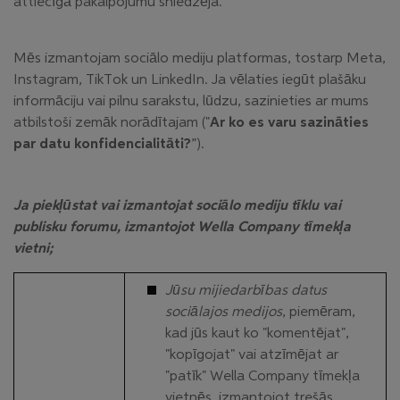
attiecīgā pakalpojumu sniedzēja.
Mēs izmantojam sociālo mediju platformas, tostarp Meta,
Instagram, TikTok un LinkedIn. Ja vēlaties iegūt plašāku
informāciju vai pilnu sarakstu, lūdzu, sazinieties ar mums
atbilstoši zemāk norādītajam ("
Ar ko es varu sazināties
par datu konfidencialitāti?
”).
Ja piekļūstat vai izmantojat sociālo mediju tīklu vai
publisku forumu, izmantojot Wella Company tīmekļa
vietni;
Jūsu mijiedarbības datus
sociālajos medijos
, piemēram,
kad jūs kaut ko "komentējat",
"kopīgojat" vai atzīmējat ar
"patīk" Wella Company tīmekļa
vietnēs, izmantojot trešās