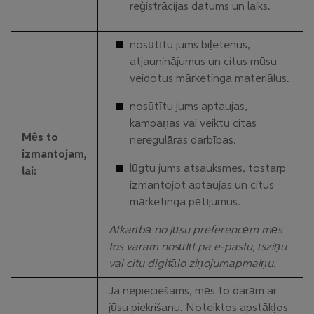
reģistrācijas datums un laiks.
nosūtītu jums biļetenus,
atjauninājumus un citus mūsu
veidotus mārketinga materiālus.
nosūtītu jums aptaujas,
kampaņas vai veiktu citas
Mēs to
neregulāras darbības.
izmantojam,
lūgtu jums atsauksmes, tostarp
lai:
izmantojot aptaujas un citus
mārketinga pētījumus.
Atkarībā no jūsu preferencēm mēs
tos varam nosūtīt pa e-pastu, īsziņu
vai citu digitālo ziņojumapmaiņu.
Ja nepieciešams, mēs to darām ar
jūsu piekrišanu. Noteiktos apstākļos