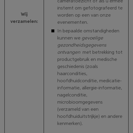
cameratoezicht of als u ermee
instemt om gefotografeerd te
Wij
worden op een van onze
verzamelen
:
evenementen.
In bepaalde omstandigheden
kunnen we
gevoelige
gezondheidsgegevens
ontvangen
met betrekking tot
productgebruik en medische
geschiedenis (zoals
haarcondities,
hoofdhuidconditie, medicatie-
informatie, allergie-informatie,
nagelconditie,
microbioomgegevens
(verzameld van een
hoofdhuiduitstrijkje) en andere
kenmerken).