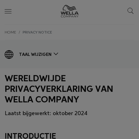
Skip wrapper
Skip
HOME
PRIVACY NOTICE
to
main
content
TAAL WIJZIGEN
WERELDWIJDE
PRIVACYVERKLARING VAN
WELLA COMPANY
Laatst bijgewerkt: oktober 2024
INTRODUCTIE