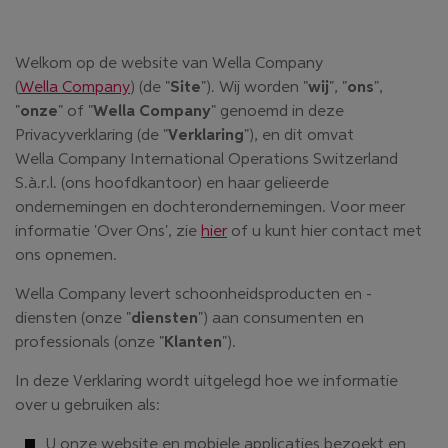
Welkom op de website van Wella Company
(
Wella Company
) (de "
Site
"). Wij worden "
wij
", "
ons
",
"
onze
" of "
Wella Company
" genoemd in deze
Privacyverklaring (de "
Verklaring
"), en dit omvat
Wella Company International Operations Switzerland
S.à.r.l. (ons hoofdkantoor) en haar gelieerde
ondernemingen en dochterondernemingen. Voor meer
informatie 'Over Ons', zie
hier
of u kunt hier contact met
ons opnemen.
Wella Company levert schoonheidsproducten en -
diensten (onze "
diensten
") aan consumenten en
professionals (onze "
Klanten
").
In deze Verklaring wordt uitgelegd hoe we informatie
over u gebruiken als:
U onze website en mobiele applicaties bezoekt en