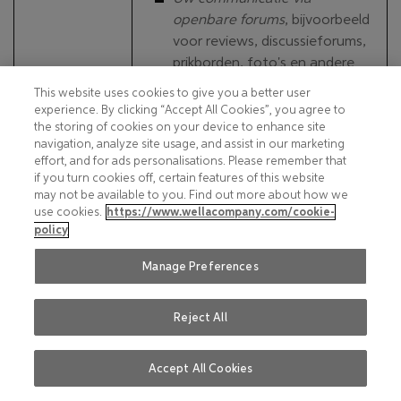
openbare forums
, bijvoorbeeld
voor reviews, discussieforums,
prikborden, foto's en andere
openbare functies ('
Openbare
This website uses cookies to give you a better user
Forums
').
Wij
experience. By clicking “Accept All Cookies”, you agree to
the storing of cookies on your device to enhance site
verzamelen
:
De gegevens van uw sociale
navigation, analyze site usage, and assist in our marketing
media-account
, bijvoorbeeld
effort, and for ads personalisations. Please remember that
uw gebruikersnaam en
if you turn cookies off, certain features of this website
gebruikersnaam voor sociale
may not be available to you. Find out more about how we
use cookies.
https://www.wellacompany.com/cookie-
media.
policy
Informatie die automatisch
wordt verzameld,
bijvoorbeeld
Manage Preferences
cookies zoals Facebook Pixels,
evenals uw IP-adres,
Reject All
informatie over uw browser en
apparaat, en het adres van de
Accept All Cookies
webpagina van de
Wella Company Site.