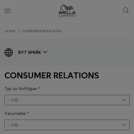
Skip wrapper
Skip
HOME
CONSUMER RELATIONS
to
main
content
BYT SPRÅK
CONSUMER RELATIONS
Typ av förfrågan
Varumärke