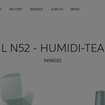
n navigation
T
HISTORY
BRANDS
JOIN US
NEWS
NL N52 - HUMIDI-TEA
9496015