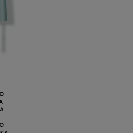
RO
A
CA
LO
ICA