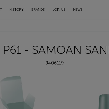
n navigation
T
HISTORY
BRANDS
JOIN US
NEWS
L P61 - SAMOAN SAN
9406119