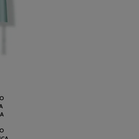
RO
A
CA
LO
ICA