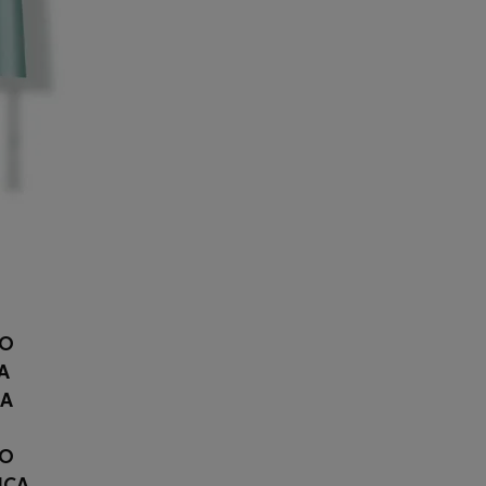
RO
A
CA
LO
ICA