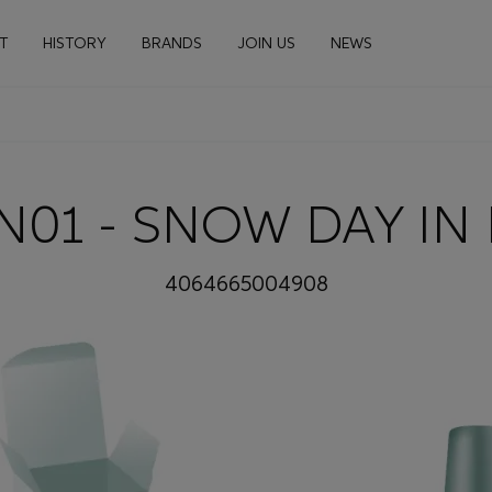
n navigation
T
HISTORY
BRANDS
JOIN US
NEWS
N01 - SNOW DAY IN
4064665004908