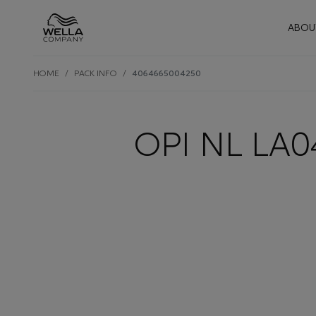
Mai
ABOU
Skip wrapper
Skip
HOME
PACK INFO
4064665004250
to
main
content
OPI NL LA0