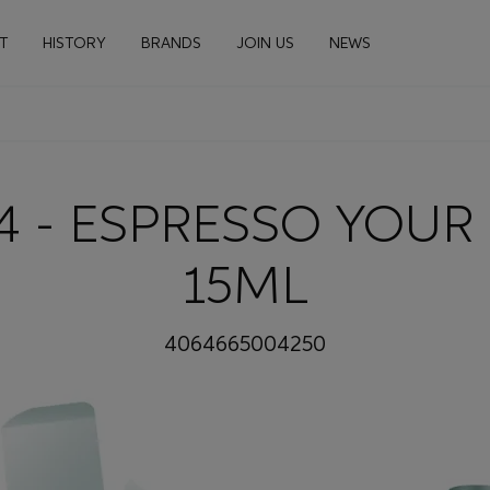
n navigation
T
HISTORY
BRANDS
JOIN US
NEWS
4 - ESPRESSO YOUR
15ML
4064665004250