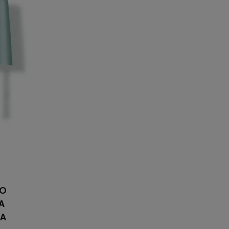
RO
A
CA