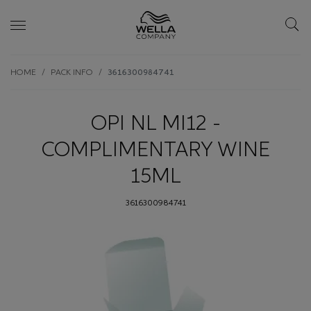
Skip wrapper
Skip
HOME
PACK INFO
3616300984741
to
main
content
OPI NL MI12 -
COMPLIMENTARY WINE
15ML
3616300984741