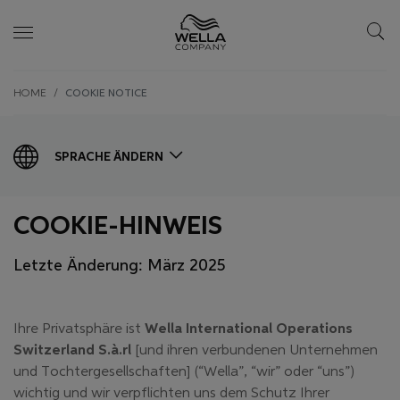
Skip wrapper
Skip
HOME
COOKIE NOTICE
to
main
content
SPRACHE ÄNDERN
COOKIE-HINWEIS
Letzte Änderung: März 2025
Ihre Privatsphäre ist
Wella International Operations
Switzerland S.à.rl
[und ihren verbundenen Unternehmen
und Tochtergesellschaften] (“Wella”, “wir” oder “uns”)
wichtig und wir verpflichten uns dem Schutz Ihrer