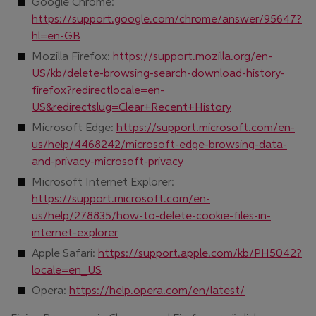
Google Chrome:
https://support.google.com/chrome/answer/95647?
(öffnet in neuem Fenster)
hl=en-GB
Mozilla Firefox:
https://support.mozilla.org/en-
US/kb/delete-browsing-search-download-history-
firefox?redirectlocale=en-
(öffnet in neuem
US&redirectslug=Clear+Recent+History
Microsoft Edge:
https://support.microsoft.com/en-
us/help/4468242/microsoft-edge-browsing-data-
(öffnet in neuem Fenster)
and-privacy-microsoft-privacy
Microsoft Internet Explorer:
https://support.microsoft.com/en-
us/help/278835/how-to-delete-cookie-files-in-
(öffnet in neuem Fenster)
internet-explorer
Apple Safari:
https://support.apple.com/kb/PH5042?
(öffnet in neuem Fenster)
locale=en_US
(öffnet in ne
Opera:
https://help.opera.com/en/latest/