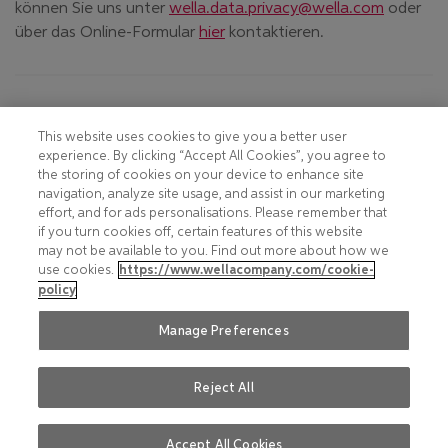
können Sie uns unter
wella.data.privacy@wella.com
oder
über das Online-Formular
hier
kontaktieren.
Footer
COOKIE NOTICE
CONTACT
This website uses cookies to give you a better user
experience. By clicking “Accept All Cookies”, you agree to
PRIVACY NOTICE
COMPLIANCE
the storing of cookies on your device to enhance site
navigation, analyze site usage, and assist in our marketing
HOTLINE PRIVACY NOTICE
MOBILE T&C
effort, and for ads personalisations. Please remember that
if you turn cookies off, certain features of this website
TERMS AND CONDITIONS
CONSUMER HEALTH DATA
may not be available to you. Find out more about how we
PRIVACY POLICY
use cookies.
https://www.wellacompany.com/cookie-
ACCEPTABLE USE POLICY
policy
DO NOT SHARE OR SELL
FAQ
PERSONAL INFORMATION
Manage Preferences
Reject All
Social
© 2026 Wella International
LinkedIn
(öffnet in neuem Fenster)
Operations Switzerland Sàrl. All
Instagram
(öffnet in neuem Fenster)
Accept All Cookies