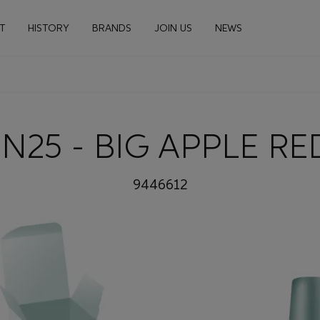
n navigation
T
HISTORY
BRANDS
JOIN US
NEWS
 N25 - BIG APPLE R
9446612