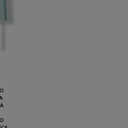
RO
A
CA
LO
ICA