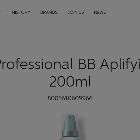
n navigation
T
HISTORY
BRANDS
JOIN US
NEWS
rofessional BB Aplif
200ml
8005610609966