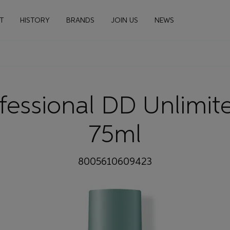
n navigation
T
HISTORY
BRANDS
JOIN US
NEWS
fessional DD Unlimite
75ml
8005610609423