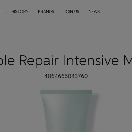
n navigation
T
HISTORY
BRANDS
JOIN US
NEWS
ble Repair Intensive
4064666043760