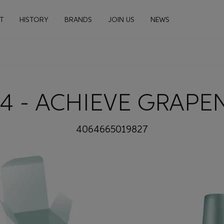
n navigation
T
HISTORY
BRANDS
JOIN US
NEWS
24 - ACHIEVE GRAPE
4064665019827