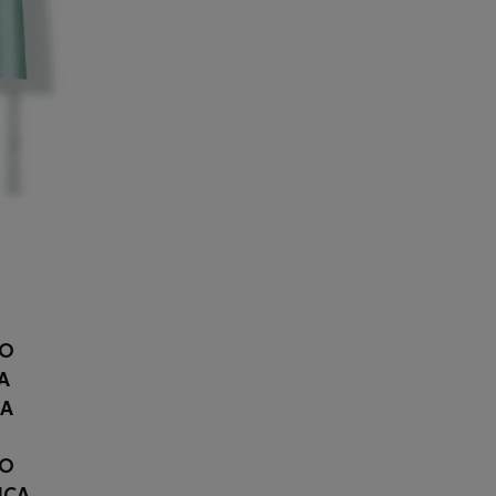
RO
A
CA
LO
ICA