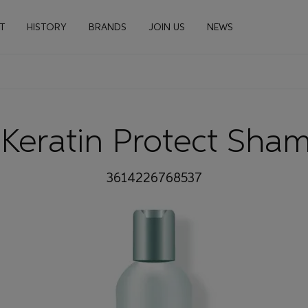
n navigation
T
HISTORY
BRANDS
JOIN US
NEWS
 Keratin Protect Sh
3614226768537